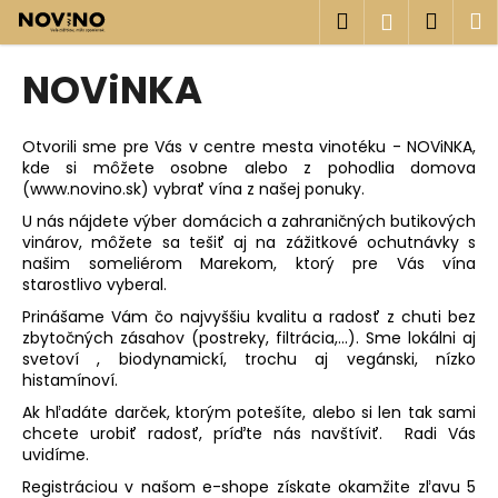
K
Prejsť
Hľadať
Náku
M
Prihlásen
na
o
obsah
Späť
Späť
košík
š
NOViNKA
í
Č
k
o
Otvorili sme pre Vás v centre mesta vinotéku - NOViNKA,
kde si môžete osobne alebo z pohodlia domova
p
(
www.novino.sk
) vybrať vína z našej ponuky.
o
U nás nájdete výber domácich a zahraničných butikových
t
vinárov, môžete sa tešiť aj na zážitkové ochutnávky s
r
našim someliérom Marekom, ktorý pre Vás vína
starostlivo vyberal.
e
Prinášame Vám čo najvyššiu kvalitu a radosť z chuti bez
b
zbytočných zásahov (postreky, filtrácia,...). Sme lokálni aj
u
svetoví , biodynamickí, trochu aj vegánski, nízko
j
histamínoví.
e
Ak hľadáte darček, ktorým potešíte, alebo si len tak sami
t
chcete urobiť radosť, príďte nás navštíviť. Radi Vás
uvidíme.
e
Registráciou v našom e-shope
získate okamžite zľavu 5
n