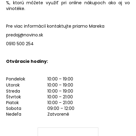
%, ktorú môžete využiť pri online nákupoch ako aj vo
á
vinotéke.
j
s
Pre viac informácií kontaktujte priamo Mareka
ť
predaj@novino.sk
?
0910 500 254
Otváracie hodiny:
HĽADAŤ
Pondelok
10:00 – 19:00
Utorok
10:00 – 19:00
Streda
10:00 – 19:00
O
Štvrtok
10:00 – 21:00
d
Piatok
10:00 – 21:00
Sobota
09:00 – 12:00
p
Nedeľa
Zatvorené
o
r
ú