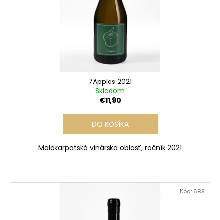
č
r
t
a
o
m
o
d
e
v
u
k
t
o
7Apples 2021
v
Skladom
€11,90
DO KOŠÍKA
Malokarpatská vinárska oblasť, ročník 2021
Kód:
683