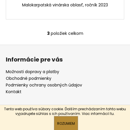
Malokarpatská vinárska oblasť, ročník 2023
3
položiek celkom
O
v
Z
l
á
á
Informácie pre vás
d
p
a
ä
Možnosti dopravy a platby
c
t
Obchodné podmienky
i
i
Podmienky ochrany osobných údajov
e
e
Kontakt
p
r
v
Tento web používa súbory cookie. Ďalším prechádzaním tohto webu
Vytvoril Shoptet
k
vyjadrujete súhlas s ich používaním. Viac informácií
tu
.
y
Copyright 2026
NOViNO
. Všetky práva vyhradené.
ROZUMIEM
v