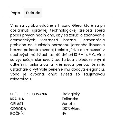
č
a
m
Popis
Diskusia
e
Víno sa vyrába výlučne z hrozna Glera, ktoré sa pri
dosiahnutí správnej technologickej zrelosti zberá
počas prvých hodín dňa, aby sa zaručilo zachovanie
aromatických vlastností hrozna. Fermentácia
prebieha na šupkách pomocou jemného lisovania
hrozna pri kontrolovanej teplote „Prize de mousse“ v
oceľových nádržiach asi 40 dní pri 13 ° - 14 ° C. Víno
sa vyznačuje slamovo žltou farbou s bledozelenými
odtieňmi, brilantnou a krémovou penou. Jemné,
ušľachtilé a vytrvalé perlenie mu dodáva eleganciu.
Vôňa je ovocná, chuť svieža so zaujímavou
mineralitou.
SPÔSOB PESTOVANIA
Ekologický
KRAJINA
Taliansko
OBLASŤ
Veneto
ODRODA
100% Glera
ROČNÍK
NV