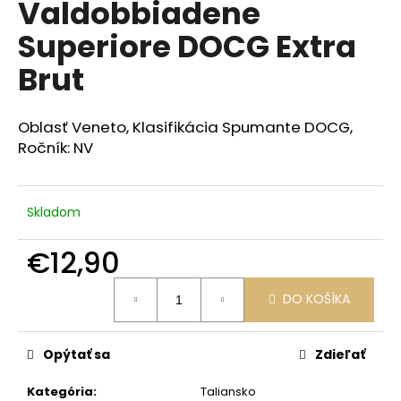
Valdobbiadene
á
Superiore DOCG Extra
j
s
Brut
ť
?
Oblasť Veneto, Klasifikácia Spumante DOCG,
Ročník: NV
HĽADAŤ
Skladom
€12,90
O
Jednotková
DO KOŠÍKA
cena:
d
p
o
Opýtať sa
Zdieľať
r
ú
Kategória
:
Taliansko