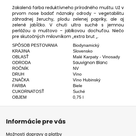
č
a
Zakalená farba reduktívneho prírodného muštu. Už v
m
prvom nose badať náznaky odrody – vegetabilitu
záhradnej žeruchy, plodu zelenej papriky, ale aj
e
zelené jabĺčko. V chuti ultra suché s jemnou
perlážou a muštovo – jablkovou dochuťou. Niečo
pre skutočných milovníkom „extra brut „.
SPÔSOB PESTOVANIA
Biodynamický
KRAJINA
Slovensko
OBLASŤ
Malé Karpaty - Vinosady
Sauvignon Blanc
ODRODA
ROČNÍK
NV
DRUH
Víno
ZNAČKA
Víno Hubinský
FARBA
Biele
CUKORNATOSŤ
Suché
OBJEM
0,75 l
Z
á
Informácie pre vás
p
ä
Možnosti dopravy a platby