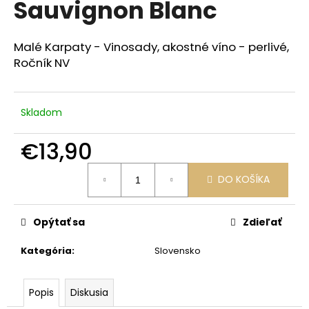
Sauvignon Blanc
á
j
Malé Karpaty - Vinosady, akostné víno - perlivé,
s
Ročník NV
ť
?
Skladom
€13,90
HĽADAŤ
Jednotková
DO KOŠÍKA
cena:
O
Opýtať sa
Zdieľať
d
p
Kategória
:
Slovensko
o
r
Popis
Diskusia
ú