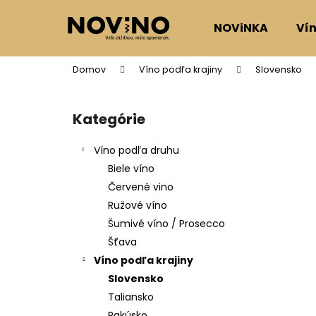
K
Prejsť
na
o
NOViNKA
Ví
obsah
Späť
Späť
š
do
do
í
Domov
Víno podľa krajiny
Slovensko
k
obchodu
obchodu
B
o
Kategórie
Preskočiť
č
kategórie
n
Víno podľa druhu
ý
Biele víno
p
Červené vino
a
Ružové víno
n
Šumivé víno / Prosecco
e
Šťava
l
Víno podľa krajiny
Slovensko
Taliansko
Rakúsko