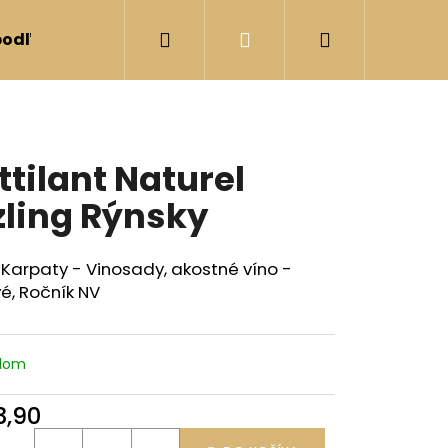
Hľadať
Prihlásenie
Nákupný
podľa vinárstva
Darčekové sety
Darčekov
košík
ttilant Naturel
zling Rýnsky
Karpaty - Vinosady, akostné víno -
vé, Ročník NV
adom
3,90
otková