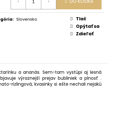
DO KOŠÍKA
:
Tlač
gória
:
Slovensko
Opýtať sa
Zdieľať
ktarínku a ananás. Sem-tam vystúpi aj lesná
javuje výraznejší prejav bubliniek a plnosť .
nato-rizlingová, kvasinky si ešte nechali nejakú