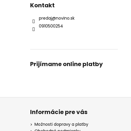
Kontakt
predaj
@
novino.sk
0910500254
Prijímame online platby
Z
á
Informácie pre vás
p
ä
Možnosti dopravy a platby