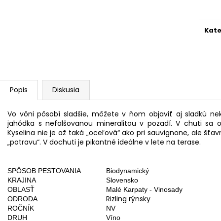
cena
Kate
Popis
Diskusia
Vo vôni pôsobí sladšie, môžete v ňom objaviť aj sladkú ne
jahôdka s nefalšovanou mineralitou v pozadí. V chuti sa ob
Kyselina nie je až taká „oceľová“ ako pri sauvignone, ale šťav
„potravu“. V dochuti je pikantné ideálne v lete na terase.
SPÔSOB PESTOVANIA
Biodynamický
KRAJINA
Slovensko
OBLASŤ
Malé Karpaty - Vinosady
Rizling rýnsky
ODRODA
ROČNÍK
NV
DRUH
Víno