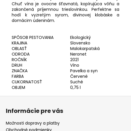
č
Chuť vína je ovocne šťavnatá, kopírujúca vôňu a
a
zakončená príjemnou trieslovinkou. Perfektne sa
m
hodí k vyzretým syrom, divinovej klobáske a
e
domácim údeninám.
SPÔSOB PESTOVANIA
Ekologický
KRAJINA
Slovensko
OBLASŤ
Malokarpatská
ODRODA
Neronet
ROČNÍK
2021
DRUH
Víno
ZNAČKA
Pavelka a syn
FARBA
Červené
CUKORNATOSŤ
Suché
OBJEM
0,75 l
Z
á
Informácie pre vás
p
ä
Možnosti dopravy a platby
t
Obchodné podmienky