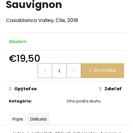
Sauvignon
á
j
Casablanca Valley, Čile, 2018
s
ť
?
Skladom
€19,50
Jednotková
HĽADAŤ
DO KOŠÍKA
cena:
Opýtať sa
Zdieľať
O
d
Kategória
:
Víno podľa druhu
p
o
Popis
Diskusia
r
ú