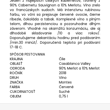
č
Jeden z najlepších čílskych kabernetov, tvorený z
90% Cabernetu Sauvignon a 10% Merlotu. Víno zrelo
a
vo francúzskych sudoch. Má intenzívnu rubínovu
m
farbu, vo vôni sa prejavuje červené ovocie, čierne
e
ríbezle, čokoláda a tabak. Komplexné víno s plným
telom, dlhou perzistenciou a pozoruhodne dlhým
záverom. Vhodné na okamžitú konzumáciu, ale aj
dlhodobé skladovanie /10 a viac rokov/.
Doporučujeme dekantáciu hodinu pred podávaním
/min.30 minút/. Doporučená teplota pri podávaní
17-18 C.
SPÔSOB PESTOVANIA
KRAJINA
Čile
OBLASŤ
Casablanca Valley
ODRODA
90% Merlot a 10% Merlot
ROČNÍK
2018
DRUH
Víno
ZNAČKA
Montes
FARBA
Červené
CUKORNATOSŤ
Suché
OBJEM
0,75 l
Z